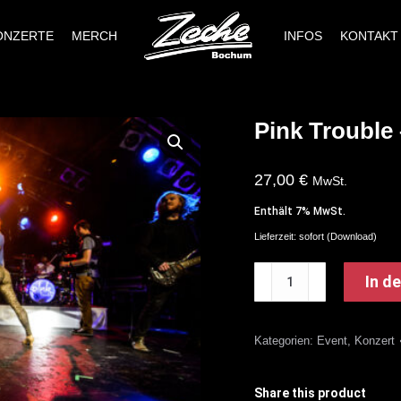
ONZERTE
MERCH
INFOS
KONTAKT
Pink Trouble 
27,00
€
MwSt.
Enthält 7% MwSt.
Lieferzeit: sofort (Download)
Pink
In d
Trouble
-
Kategorien:
Event
,
Konzert
Tribute
to
P!NK
Share this product