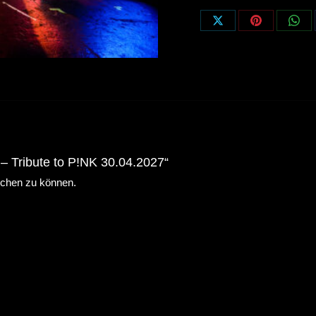
30.04.2027
Share
Share
Sha
Menge
on
on
on
X
Pinterest
Wha
 – Tribute to P!NK 30.04.2027“
ichen zu können.