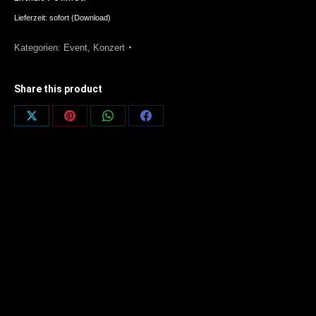
Lieferzeit: sofort (Download)
Kategorien:
Event
,
Konzert
Share this product
Share
Share
Share
Share
on
on
on
on
X
Pinterest
WhatsApp
Facebook