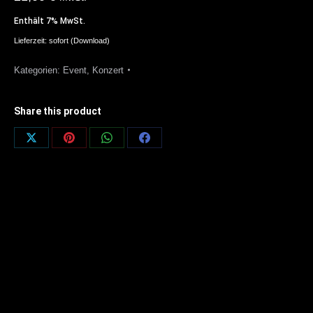
Enthält 7% MwSt.
Lieferzeit: sofort (Download)
Kategorien:
Event
,
Konzert
Share this product
Share
Share
Share
Share
on
on
on
on
X
Pinterest
WhatsApp
Facebook