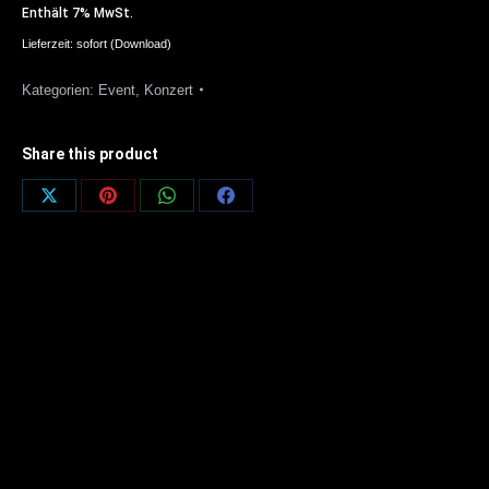
Enthält 7% MwSt.
Lieferzeit: sofort (Download)
Kategorien:
Event
,
Konzert
Share this product
Share
Share
Share
Share
on
on
on
on
X
Pinterest
WhatsApp
Facebook