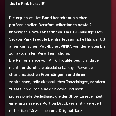
that’s Pink herself!
“.
Die explosive Live-Band besteht aus sieben
professionellen Berufsmusiker:innen sowie 2
knackigen Profi-Tänzerinnen. Das
120-minütige Live-
Set
von
Pink Trouble
beinhaltet
sämtliche Hits
der US
amerikanischen Pop-Ikone
„P!NK“
; von der ersten bis
zur aktuellsten Veröffentlichung.
Die Performance von
Pink Trouble
besticht dabei
nicht nur durch die
absolut unbändige Power
der
charismatischen Frontsängerin und ihren
zahlreichen, teils
akrobatischen Tanzeinlagen
, sondern
zusätzlich durch eine
druckvolle und hoch
professionelle Begleitband
, die der Show zu jeder Zeit
eine mitreissende Portion Druck verleiht – veredelt
mit
heißen Tänzerinnen
und Original
Tanz-