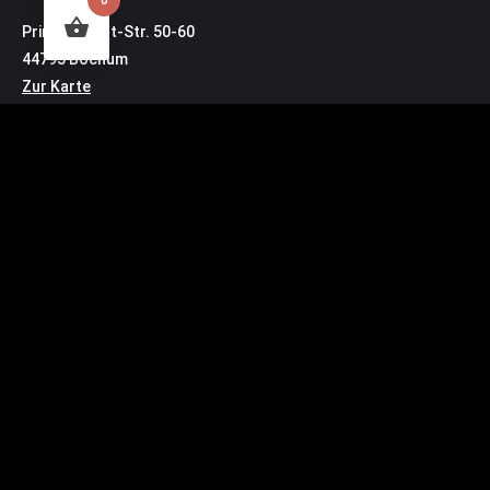
0
Prinz-Regent-Str. 50-60
44795 Bochum
Zur Karte
Lieferadresse für Pakete:
Prinz-Regent-Str. 46
44795 Bochum
Kontakt
Bürozeiten: MO – DO 10:30 Uhr – 14:00 Uhr
buero@zeche.com
Tel.: 0234.72 00 3
Service
Impressum