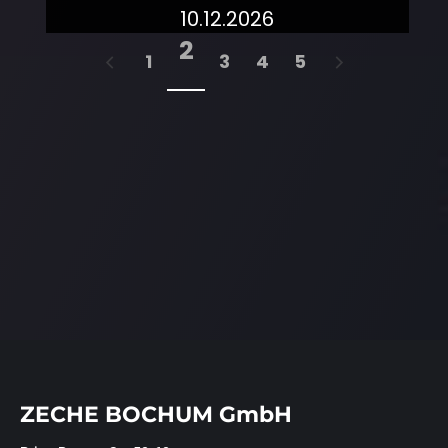
10.12.2026
mehr dazu!
2
1
3
4
5
ZECHE BOCHUM GmbH