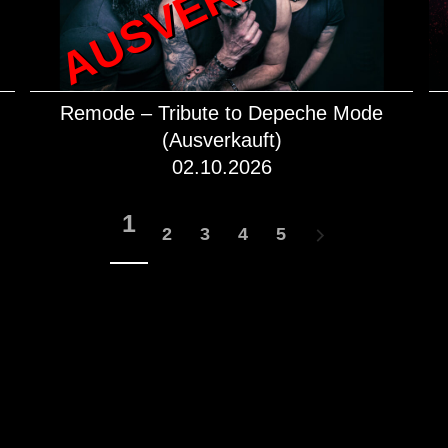
Remode – Tribute to Depeche Mode
(Ausverkauft)
02.10.2026
mehr dazu!
1
2
3
4
5