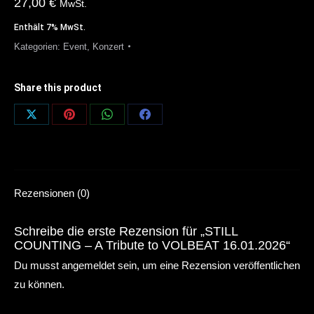
27,00
€
MwSt.
Enthält 7% MwSt.
Kategorien:
Event
,
Konzert
Share this product
Share
Share
Share
Share
on
on
on
on
X
Pinterest
WhatsApp
Facebook
Rezensionen (0)
Schreibe die erste Rezension für „STILL
COUNTING – A Tribute to VOLBEAT 16.01.2026“
Du musst
angemeldet
sein, um eine Rezension veröffentlichen
zu können.