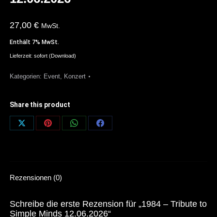
27,00
€
MwSt.
Enthält 7% MwSt.
Lieferzeit: sofort (Download)
Kategorien:
Event
,
Konzert
Share this product
Share
Share
Share
Share
on
on
on
on
X
Pinterest
WhatsApp
Facebook
Rezensionen (0)
Schreibe die erste Rezension für „1984 – Tribute to
Simple Minds 12.06.2026“