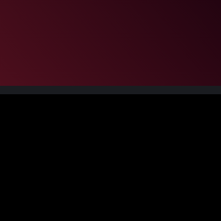
Kontakt
Bürozeiten: MO – DO 10:30 Uhr – 14:00 Uhr
buero@zeche.com
Tel.: 0234.72 00 3