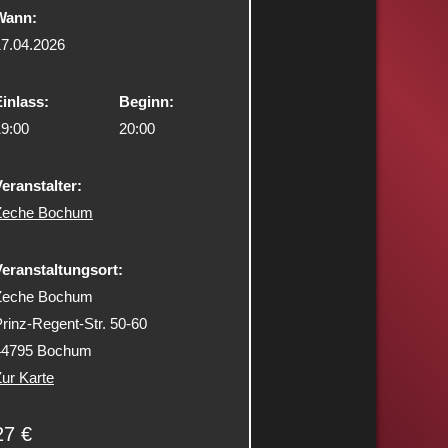
Wann:
17.04.2026
inlass:
Beginn:
19:00
20:00
eranstalter:
Zeche Bochum
Veranstaltungsort:
Zeche Bochum
rinz-Regent-Str. 50-60
44795 Bochum
ur Karte
27 €