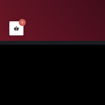
0
ZECHE BOCHUM GmbH
Prinz-Regent-Str. 50-60
44795 Bochum
Zur Karte
Lieferadresse für Pakete:
Prinz-Regent-Str. 46
44795 Bochum