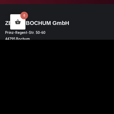
0
ZECHE BOCHUM GmbH
Prinz-Regent-Str. 50-60
44795 Bochum
Zur Karte
Lieferadresse für Pakete:
Prinz-Regent-Str. 46
44795 Bochum
Kontakt
Bürozeiten: MO – DO 10:30 Uhr – 14:00 Uhr
buero@zeche.com
Tel.: 0234.72 00 3