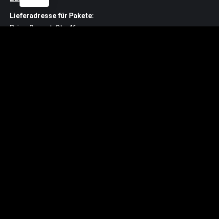
Lieferadresse für Pakete:
Prinz-Regent-Str. 46
44795 Bochum
Kontakt
Bürozeiten: MO – DO 10:30 Uhr – 14:00 Uhr
buero@zeche.com
Tel.: 0234.72 00 3
Service
Impressum
Datenschutzerklärung
Widerrufsbelehrung
https://zeche.net/barrierefreiheitserklaerun
Vertrag widerrufen