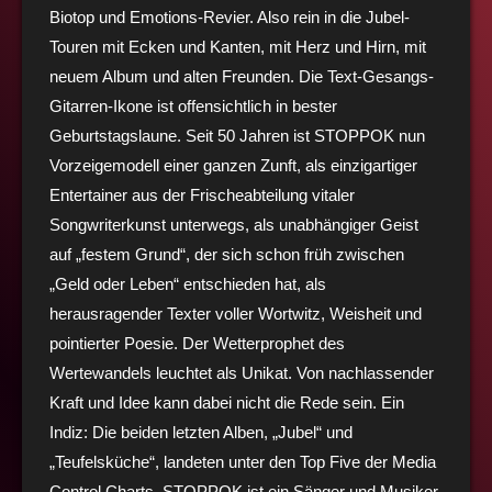
Biotop und Emotions-Revier. Also rein in die Jubel-
Touren mit Ecken und Kanten, mit Herz und Hirn, mit
neuem Album und alten Freunden. Die Text-Gesangs-
Gitarren-Ikone ist offensichtlich in bester
Geburtstagslaune. Seit 50 Jahren ist STOPPOK nun
Vorzeigemodell einer ganzen Zunft, als einzigartiger
Entertainer aus der Frischeabteilung vitaler
Songwriterkunst unterwegs, als unabhängiger Geist
auf „festem Grund“, der sich schon früh zwischen
„Geld oder Leben“ entschieden hat, als
herausragender Texter voller Wortwitz, Weisheit und
pointierter Poesie. Der Wetterprophet des
Wertewandels leuchtet als Unikat. Von nachlassender
Kraft und Idee kann dabei nicht die Rede sein. Ein
Indiz: Die beiden letzten Alben, „Jubel“ und
„Teufelsküche“, landeten unter den Top Five der Media
Control Charts. STOPPOK ist ein Sänger und Musiker,