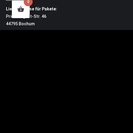
0
Lieferadresse für Pakete:
Prinz-Regent-Str. 46
44795 Bochum
Kontakt
Bürozeiten: MO – DO 10:30 Uhr – 14:00 Uhr
buero@zeche.com
Tel.: 0234.72 00 3
Service
Impressum
Datenschutzerklärung
Widerrufsbelehrung
https://zeche.net/barrierefreiheitserklaerun
Vertrag widerrufen