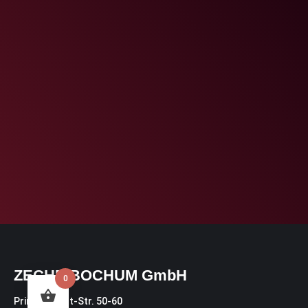
ZECHE BOCHUM GmbH
0
Prinz-Regent-Str. 50-60