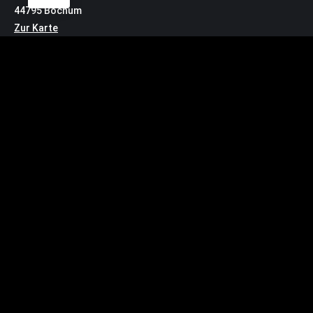
44795 Bochum
Zur Karte
Lieferadresse für Pakete:
Prinz-Regent-Str. 46
44795 Bochum
Kontakt
Bürozeiten: MO – DO 10:30 Uhr – 14:00 Uhr
buero@zeche.com
Tel.: 0234.72 00 3
Service
Impressum
Datenschutzerklärung
Widerrufsbelehrung
https://zeche.net/barrierefreiheitserklaerun