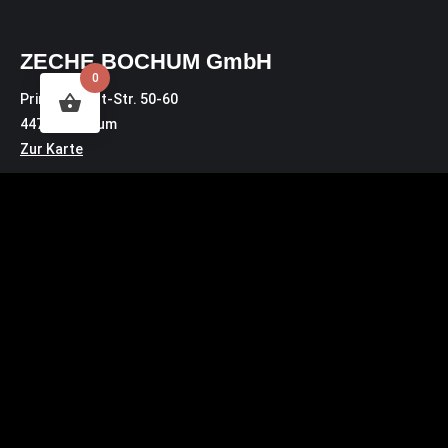
ZECHE BOCHUM GmbH
0
Prinz-Regent-Str. 50-60
44795 Bochum
Zur Karte
Lieferadresse für Pakete:
Prinz-Regent-Str. 46
44795 Bochum
Kontakt
Bürozeiten: MO – DO 10:30 Uhr – 14:00 Uhr
buero@zeche.com
Tel.: 0234.72 00 3