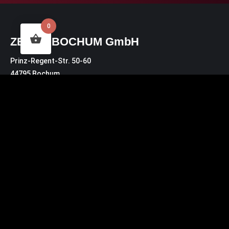
0
ZECHE BOCHUM GmbH
Prinz-Regent-Str. 50-60
44795 Bochum
Zur Karte
Lieferadresse für Pakete:
Prinz-Regent-Str. 46
44795 Bochum
Kontakt
Bürozeiten: MO – DO 10:30 Uhr – 14:00 Uhr
buero@zeche.com
Tel.: 0234.72 00 3