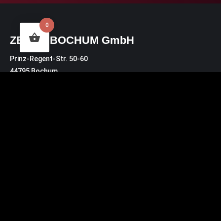
0
ZECHE BOCHUM GmbH
Prinz-Regent-Str. 50-60
44795 Bochum
Zur Karte
Lieferadresse für Pakete:
Prinz-Regent-Str. 46
44795 Bochum
Kontakt
Bürozeiten: MO – DO 10:30 Uhr – 14:00 Uhr
buero@zeche.com
Tel.: 0234.72 00 3