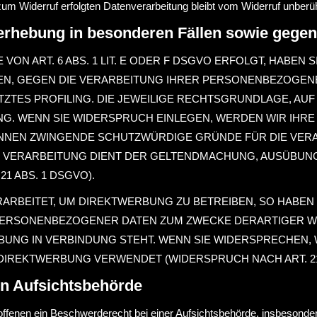
zum Widerruf erfolgten Datenverarbeitung bleibt vom Widerruf unberüh
erhebung in besonderen Fällen sowie gegen
N ART. 6 ABS. 1 LIT. E ODER F DSGVO ERFOLGT, HABEN S
EN, GEGEN DIE VERARBEITUNG IHRER PERSONENBEZOGENE
ZTES PROFILING. DIE JEWEILIGE RECHTSGRUNDLAGE, AUF
G. WENN SIE WIDERSPRUCH EINLEGEN, WERDEN WIR IH
KÖNNEN ZWINGENDE SCHUTZWÜRDIGE GRÜNDE FÜR DIE VERA
E VERARBEITUNG DIENT DER GELTENDMACHUNG, AUSÜBUN
 ABS. 1 DSGVO).
BEITET, UM DIREKTWERBUNG ZU BETREIBEN, SO HABEN 
PERSONENBEZOGENER DATEN ZUM ZWECKE DERARTIGER WER
ERBUNG IN VERBINDUNG STEHT. WENN SIE WIDERSPRECHE
IREKTWERBUNG VERWENDET (WIDERSPRUCH NACH ART. 21 
en Aufsichtsbehörde
fenen ein Beschwerderecht bei einer Aufsichtsbehörde, insbesondere